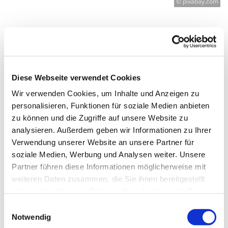
© pixabay.com
Donnerstag, 31. Dezember 2026,
16:30 - 17:30 Uhr
Diese Webseite verwendet Cookies
Wir verwenden Cookies, um Inhalte und Anzeigen zu
Genezarethkirche Neukölln,
personalisieren, Funktionen für soziale Medien anbieten
Herrfurthplatz 14, 12049 Berlin
zu können und die Zugriffe auf unsere Website zu
analysieren. Außerdem geben wir Informationen zu Ihrer
Arisa Iashibashi
Verwendung unserer Website an unsere Partner für
soziale Medien, Werbung und Analysen weiter. Unsere
Partner führen diese Informationen möglicherweise mit
weiteren Daten zusammen, die Sie ihnen bereitgestellt
haben oder die sie im Rahmen Ihrer Nutzung der Dienste
gesammelt haben.
E
Notwendig
i