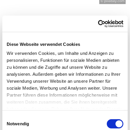
© pixabay.com
Donnerstag, 7. Januar 2027, 16:30 -
17:30 Uhr
Diese Webseite verwendet Cookies
Wir verwenden Cookies, um Inhalte und Anzeigen zu
Genezarethkirche Neukölln,
personalisieren, Funktionen für soziale Medien anbieten
Herrfurthplatz 14, 12049 Berlin
zu können und die Zugriffe auf unsere Website zu
analysieren. Außerdem geben wir Informationen zu Ihrer
Arisa Iashibashi
Verwendung unserer Website an unsere Partner für
soziale Medien, Werbung und Analysen weiter. Unsere
Partner führen diese Informationen möglicherweise mit
weiteren Daten zusammen, die Sie ihnen bereitgestellt
haben oder die sie im Rahmen Ihrer Nutzung der Dienste
gesammelt haben.
E
Notwendig
i