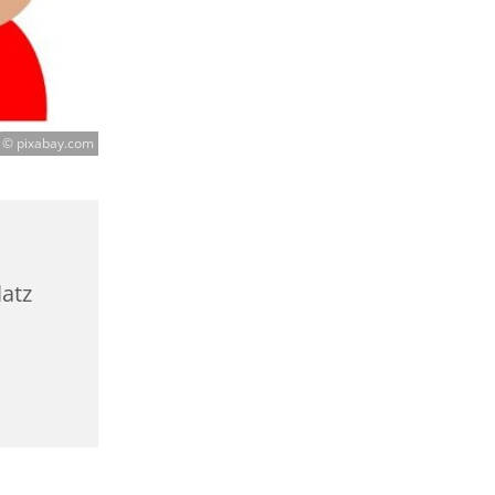
© pixabay.com
latz