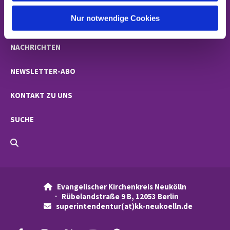
h
l
Nur notwendige Cookies
GEMEINDEN
NACHRICHTEN
NEWSLETTER-ABO
KONTAKT ZU UNS
SUCHE
Evangelischer Kirchenkreis Neukölln

· Rübelandstraße 9 B, 12053 Berlin
superintendentur(at)kk-neukoelln.de
