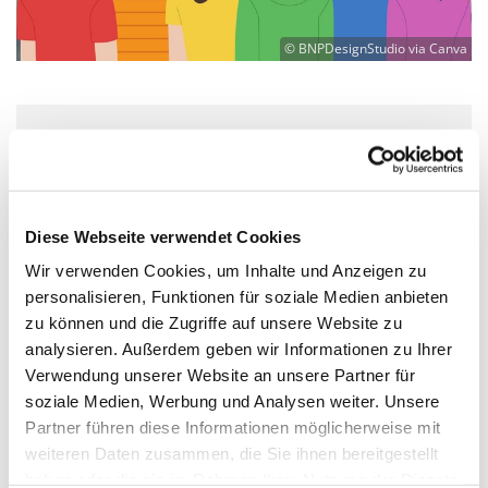
© BNPDesignStudio via Canva
Mittwoch, 13. Oktober 2027, 15:00 -
19:00 Uhr
Diese Webseite verwendet Cookies
Martin-Luther-Kirche Neukölln,
Wir verwenden Cookies, um Inhalte und Anzeigen zu
Fuldastraße 50, 12045 Berlin
personalisieren, Funktionen für soziale Medien anbieten
zu können und die Zugriffe auf unsere Website zu
Diakon "Kalle" Karl-Heinz Lange
analysieren. Außerdem geben wir Informationen zu Ihrer
Verwendung unserer Website an unsere Partner für
soziale Medien, Werbung und Analysen weiter. Unsere
Partner führen diese Informationen möglicherweise mit
weiteren Daten zusammen, die Sie ihnen bereitgestellt
5. und 6. Klasse mittwochs 15-18 Uhr,
haben oder die sie im Rahmen Ihrer Nutzung der Dienste