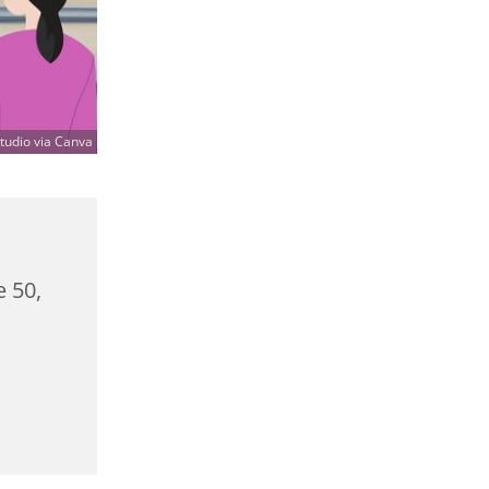
udio via Canva
e 50,