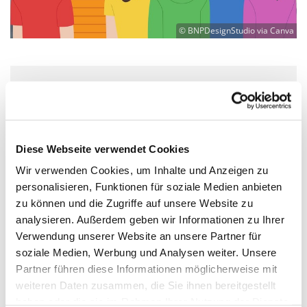
© BNPDesignStudio via Canva
Mittwoch, 15. Mai 2024, 15:00 - 19:00
Uhr
Diese Webseite verwendet Cookies
Martin-Luther-Kirche Neukölln,
Wir verwenden Cookies, um Inhalte und Anzeigen zu
Fuldastraße 50, 12045 Berlin
personalisieren, Funktionen für soziale Medien anbieten
zu können und die Zugriffe auf unsere Website zu
Diakon "Kalle" Karl-Heinz Lange
analysieren. Außerdem geben wir Informationen zu Ihrer
Verwendung unserer Website an unsere Partner für
soziale Medien, Werbung und Analysen weiter. Unsere
Partner führen diese Informationen möglicherweise mit
weiteren Daten zusammen, die Sie ihnen bereitgestellt
5. und 6. Klasse mittwochs 15-18 Uhr,
haben oder die sie im Rahmen Ihrer Nutzung der Dienste