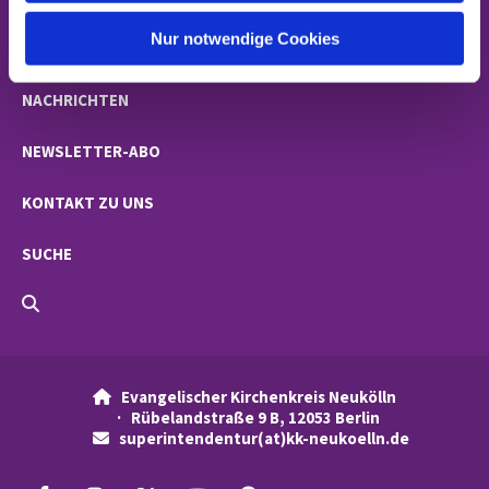
h
l
Nur notwendige Cookies
GEMEINDEN
NACHRICHTEN
NEWSLETTER-ABO
KONTAKT ZU UNS
SUCHE
Evangelischer Kirchenkreis Neukölln

· Rübelandstraße 9 B, 12053 Berlin
superintendentur(at)kk-neukoelln.de
