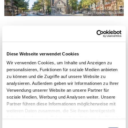
© Kirchenkreis Neukölln
Sonntag, 27. September 2026, 10:00
Uhr
Diese Webseite verwendet Cookies
Wir verwenden Cookies, um Inhalte und Anzeigen zu
Philipp-Melanchthon-Kirche Neukölln,
personalisieren, Funktionen für soziale Medien anbieten
Kranoldstraße 16, 12051 Berlin
zu können und die Zugriffe auf unsere Website zu
analysieren. Außerdem geben wir Informationen zu Ihrer
Pfarrer Moritz Kulenkampff,
Verwendung unserer Website an unsere Partner für
soziale Medien, Werbung und Analysen weiter. Unsere
Kirchenmusik: N.N.
Partner führen diese Informationen möglicherweise mit
weiteren Daten zusammen, die Sie ihnen bereitgestellt
haben oder die sie im Rahmen Ihrer Nutzung der Dienste
gesammelt haben.
E