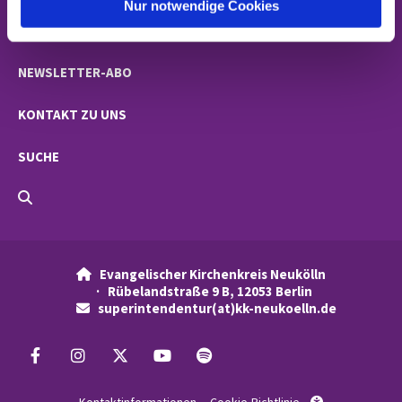
l
Nur notwendige Cookies
NACHRICHTEN
NEWSLETTER-ABO
KONTAKT ZU UNS
SUCHE
Evangelischer Kirchenkreis Neukölln

· Rübelandstraße 9 B, 12053 Berlin
superintendentur(at)kk-neukoelln.de
