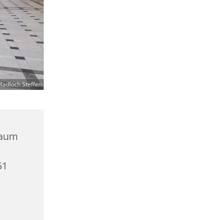
adloch Steffen
Raum
51