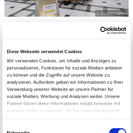
© Madloch Steffen
Sonntag, 22. August 2027, 10:00 Uhr
Diese Webseite verwendet Cookies
Klinikum Neukölln, Raum der Stille,
Wir verwenden Cookies, um Inhalte und Anzeigen zu
personalisieren, Funktionen für soziale Medien anbieten
Haus 30, Rudower Str. 48, 12351
zu können und die Zugriffe auf unsere Website zu
Berlin
analysieren. Außerdem geben wir Informationen zu Ihrer
Verwendung unserer Website an unsere Partner für
Pfr. Steffen Madloch
soziale Medien, Werbung und Analysen weiter. Unsere
Partner führen diese Informationen möglicherweise mit
weiteren Daten zusammen, die Sie ihnen bereitgestellt
haben oder die sie im Rahmen Ihrer Nutzung der Dienste
gesammelt haben.
E
Notwendig