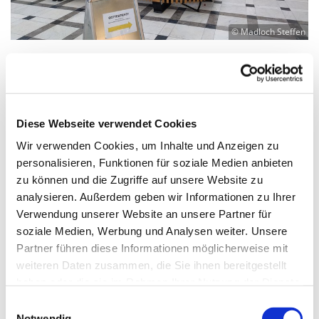
© Madloch Steffen
Sonntag, 8. August 2027, 10:00 Uhr
Diese Webseite verwendet Cookies
Klinikum Neukölln, Raum der Stille,
Wir verwenden Cookies, um Inhalte und Anzeigen zu
personalisieren, Funktionen für soziale Medien anbieten
Haus 30, Rudower Str. 48, 12351
zu können und die Zugriffe auf unsere Website zu
Berlin
analysieren. Außerdem geben wir Informationen zu Ihrer
Verwendung unserer Website an unsere Partner für
Pfr. Steffen Madloch
soziale Medien, Werbung und Analysen weiter. Unsere
Partner führen diese Informationen möglicherweise mit
weiteren Daten zusammen, die Sie ihnen bereitgestellt
haben oder die sie im Rahmen Ihrer Nutzung der Dienste
gesammelt haben.
E
Notwendig