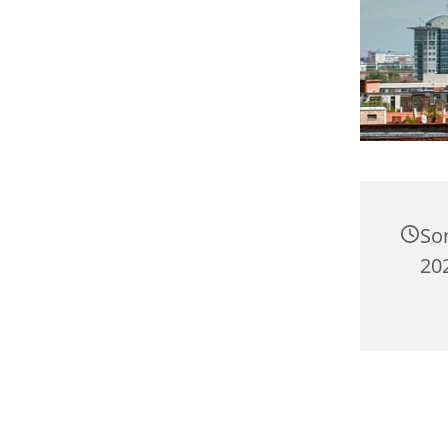
So
20