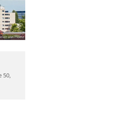
orian von Ploetz
e 50,