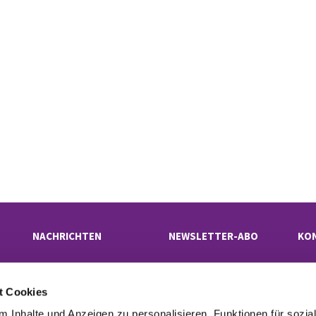
NACHRICHTEN
NEWSLETTER-ABO
KO
t Cookies
Evangelischer Kirchenkreis Neukölln

· Rübelandstraße 9 B, 12053 Berlin
 Inhalte und Anzeigen zu personalisieren, Funktionen für sozia