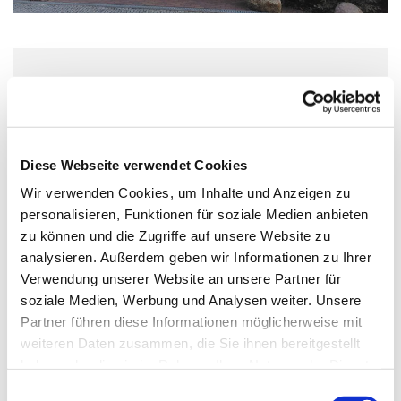
Mittwoch, 17. Februar 2027, 15:00 -
17:00 Uhr
Diese Webseite verwendet Cookies
Familienzentrum Regenbogen, Ulrich-
Wir verwenden Cookies, um Inhalte und Anzeigen zu
von-Hassell-Weg 4, 12353 Berlin
personalisieren, Funktionen für soziale Medien anbieten
zu können und die Zugriffe auf unsere Website zu
Stadtteilmütter Neukölln
analysieren. Außerdem geben wir Informationen zu Ihrer
Verwendung unserer Website an unsere Partner für
soziale Medien, Werbung und Analysen weiter. Unsere
Partner führen diese Informationen möglicherweise mit
Familiennachmittag mit verschiedenen Angeboten
weiteren Daten zusammen, die Sie ihnen bereitgestellt
haben oder die sie im Rahmen Ihrer Nutzung der Dienste
gesammelt haben.
E