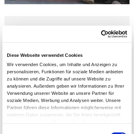
Mittwoch, 30. September 2026, 15:00 -
17:00 Uhr
Diese Webseite verwendet Cookies
Familienzentrum Regenbogen, Ulrich-
Wir verwenden Cookies, um Inhalte und Anzeigen zu
von-Hassell-Weg 4, 12353 Berlin
personalisieren, Funktionen für soziale Medien anbieten
zu können und die Zugriffe auf unsere Website zu
Stadtteilmütter Neukölln
analysieren. Außerdem geben wir Informationen zu Ihrer
Verwendung unserer Website an unsere Partner für
soziale Medien, Werbung und Analysen weiter. Unsere
Partner führen diese Informationen möglicherweise mit
Familiennachmittag mit verschiedenen Angeboten
weiteren Daten zusammen, die Sie ihnen bereitgestellt
haben oder die sie im Rahmen Ihrer Nutzung der Dienste
gesammelt haben.
E