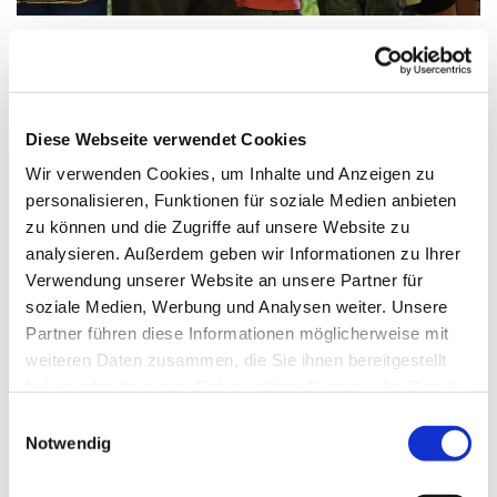
Freitag, 21. August 2026, 08:30 - 10:30
Diese Webseite verwendet Cookies
Uhr
Wir verwenden Cookies, um Inhalte und Anzeigen zu
personalisieren, Funktionen für soziale Medien anbieten
Familienzentrum Regenbogen, Ulrich-
zu können und die Zugriffe auf unsere Website zu
von-Hassell-Weg 4, 12353 Berlin
analysieren. Außerdem geben wir Informationen zu Ihrer
Verwendung unserer Website an unsere Partner für
soziale Medien, Werbung und Analysen weiter. Unsere
Partner führen diese Informationen möglicherweise mit
weiteren Daten zusammen, die Sie ihnen bereitgestellt
haben oder die sie im Rahmen Ihrer Nutzung der Dienste
gesammelt haben.
E
Notwendig
i
n