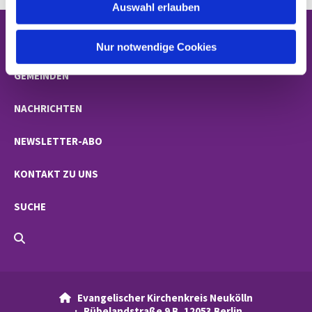
Auswahl erlauben
a
h
STARTSEITE
l
Nur notwendige Cookies
GEMEINDEN
NACHRICHTEN
NEWSLETTER-ABO
KONTAKT ZU UNS
SUCHE
Evangelischer Kirchenkreis Neukölln

· Rübelandstraße 9 B, 12053 Berlin