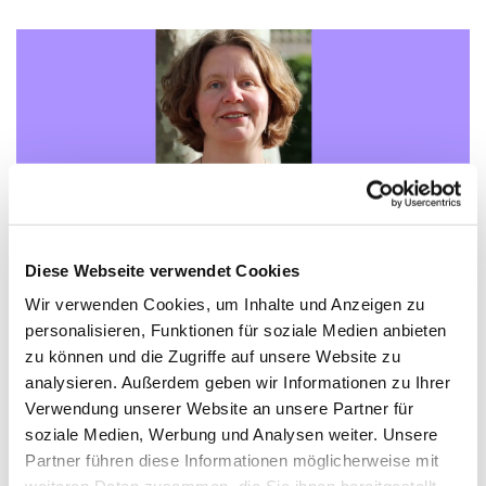
Diese Webseite verwendet Cookies
© Kirchenkreis Neukölln
Wir verwenden Cookies, um Inhalte und Anzeigen zu
personalisieren, Funktionen für soziale Medien anbieten
"Du begeisterst - Gott sei dank!" –
zu können und die Zugriffe auf unsere Website zu
Videoimpuls von Claudia Mieth
analysieren. Außerdem geben wir Informationen zu Ihrer
Verwendung unserer Website an unsere Partner für
Was bringt das Herz zum Übergehen? Was erfüllt
soziale Medien, Werbung und Analysen weiter. Unsere
uns so sehr, dass wir andere anstecken möchten?
Partner führen diese Informationen möglicherweise mit
Pfarrerin Claudia Mieth lädt in ihrem neuen