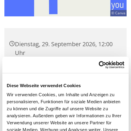
© Canva
Dienstag, 29. September 2026, 12:00
Uhr
Kulturkirche Nikodemus Neukölln,
Nansenstraße 12, 12047 Berlin
Diese Webseite verwendet Cookies
Tobias Kummetat
Wir verwenden Cookies, um Inhalte und Anzeigen zu
personalisieren, Funktionen für soziale Medien anbieten
frei
zu können und die Zugriffe auf unsere Website zu
analysieren. Außerdem geben wir Informationen zu Ihrer
Verwendung unserer Website an unsere Partner für
soziale Medien, Werbung und Analysen weiter. Unsere