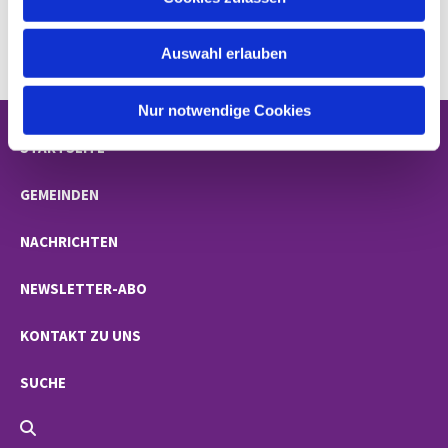
s
w
Auswahl erlauben
a
h
l
Nur notwendige Cookies
STARTSEITE
GEMEINDEN
NACHRICHTEN
NEWSLETTER-ABO
KONTAKT ZU UNS
SUCHE