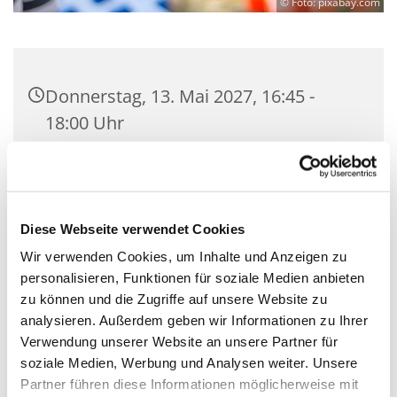
© Foto: pixabay.com
Donnerstag, 13. Mai 2027, 16:45 -
18:00 Uhr
Gemeindesaal der Kirchengemeinde
Zeuthen, Schillerstraße 2, 15738
Zeuthen
Diese Webseite verwendet Cookies
Wir verwenden Cookies, um Inhalte und Anzeigen zu
Mit Gemeindepädagogin Corinna
personalisieren, Funktionen für soziale Medien anbieten
Huschke
zu können und die Zugriffe auf unsere Website zu
analysieren. Außerdem geben wir Informationen zu Ihrer
Verwendung unserer Website an unsere Partner für
soziale Medien, Werbung und Analysen weiter. Unsere
Partner führen diese Informationen möglicherweise mit
Wir sind eine coole Gruppe, die chillig über den