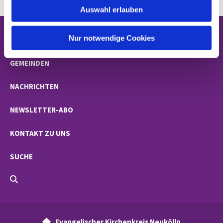
Auswahl erlauben
a
h
l
Nur notwendige Cookies
STARTSEITE
GEMEINDEN
NACHRICHTEN
NEWSLETTER-ABO
KONTAKT ZU UNS
SUCHE
Evangelischer Kirchenkreis Neukölln
