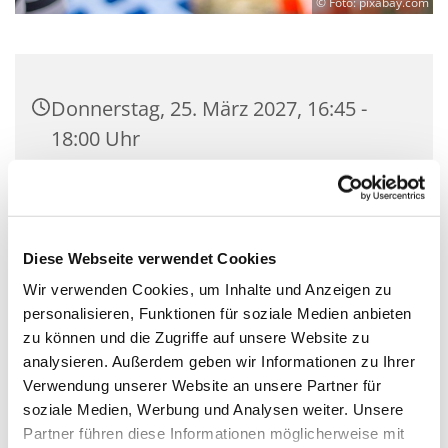
© Foto: pixabay.com
Donnerstag, 25. März 2027, 16:45 -
18:00 Uhr
Gemeindesaal der Kirchengemeinde
Zeuthen, Schillerstraße 2, 15738
Zeuthen
Diese Webseite verwendet Cookies
Wir verwenden Cookies, um Inhalte und Anzeigen zu
Mit Gemeindepädagogin Corinna
personalisieren, Funktionen für soziale Medien anbieten
Huschke
zu können und die Zugriffe auf unsere Website zu
analysieren. Außerdem geben wir Informationen zu Ihrer
Verwendung unserer Website an unsere Partner für
soziale Medien, Werbung und Analysen weiter. Unsere
Partner führen diese Informationen möglicherweise mit
Wir sind eine coole Gruppe, die chillig über den