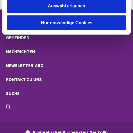
Auswahl erlauben
a
h
l
Nur notwendige Cookies
STARTSEITE
GEMEINDEN
NACHRICHTEN
NEWSLETTER-ABO
KONTAKT ZU UNS
SUCHE
Evangelischer Kirchenkreis Neukölln
