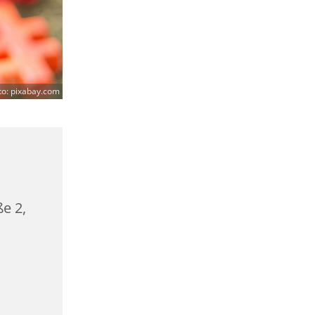
to: pixabay.com
ße 2,