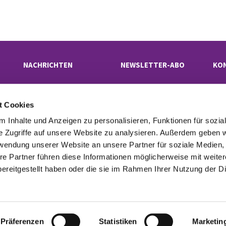
NACHRICHTEN
NEWSLETTER-ABO
KO
t Cookies
Evangelischer Kirchenkreis Neukölln

· Rübelandstraße 9 B, 12053 Berlin
 Inhalte und Anzeigen zu personalisieren, Funktionen für sozia
superintendentur(at)kk-neukoelln.de

e Zugriffe auf unsere Website zu analysieren. Außerdem geben w
rwendung unserer Website an unsere Partner für soziale Medien
re Partner führen diese Informationen möglicherweise mit weite
tinformationen
Cookie-Richtlinie
Erklärung zur Barrierefreiheit
Imp

ereitgestellt haben oder die sie im Rahmen Ihrer Nutzung der D
Datenschutzerklärung
ChurchDesk-Login
Präferenzen
Statistiken
Marketin