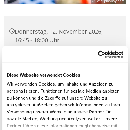
© Foto: pixabay.com
Donnerstag, 12. November 2026,
16:45 - 18:00 Uhr
Gemeindesaal der Kirchengemeinde
Zeuthen, Schillerstraße 2, 15738
Zeuthen
Diese Webseite verwendet Cookies
Wir verwenden Cookies, um Inhalte und Anzeigen zu
Mit Gemeindepädagogin Corinna
personalisieren, Funktionen für soziale Medien anbieten
Huschke
zu können und die Zugriffe auf unsere Website zu
analysieren. Außerdem geben wir Informationen zu Ihrer
Verwendung unserer Website an unsere Partner für
soziale Medien, Werbung und Analysen weiter. Unsere
Partner führen diese Informationen möglicherweise mit
Wir sind eine coole Gruppe, die chillig über den