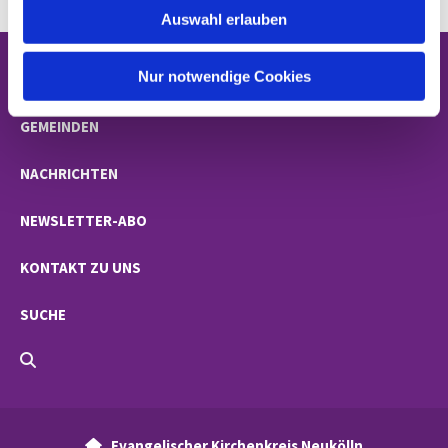
Auswahl erlauben
a
h
l
Nur notwendige Cookies
STARTSEITE
GEMEINDEN
NACHRICHTEN
NEWSLETTER-ABO
KONTAKT ZU UNS
SUCHE
Evangelischer Kirchenkreis Neukölln
