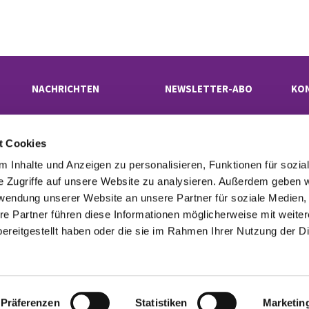
NACHRICHTEN
NEWSLETTER-ABO
KO
t Cookies
Evangelischer Kirchenkreis Neukölln

· Rübelandstraße 9 B, 12053 Berlin
 Inhalte und Anzeigen zu personalisieren, Funktionen für sozia
superintendentur(at)kk-neukoelln.de

e Zugriffe auf unsere Website zu analysieren. Außerdem geben w
rwendung unserer Website an unsere Partner für soziale Medien
re Partner führen diese Informationen möglicherweise mit weite
tinformationen
Cookie-Richtlinie
Erklärung zur Barrierefreiheit
Imp

ereitgestellt haben oder die sie im Rahmen Ihrer Nutzung der D
Datenschutzerklärung
ChurchDesk-Login
Präferenzen
Statistiken
Marketin