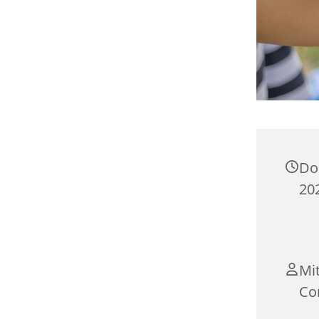
Don
202
Mi
Co