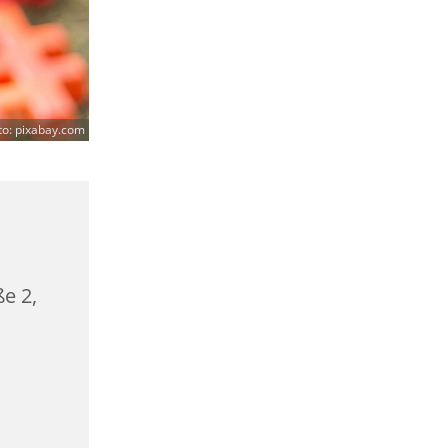
to: pixabay.com
ße 2,