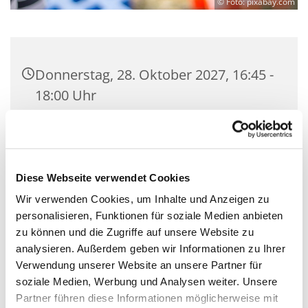
© Foto: pixabay.com
Donnerstag, 28. Oktober 2027, 16:45 -
18:00 Uhr
Gemeindesaal der Kirchengemeinde
Zeuthen, Schillerstraße 2, 15738
Zeuthen
Diese Webseite verwendet Cookies
Wir verwenden Cookies, um Inhalte und Anzeigen zu
Mit Gemeindepädagogin Corinna
personalisieren, Funktionen für soziale Medien anbieten
Huschke
zu können und die Zugriffe auf unsere Website zu
analysieren. Außerdem geben wir Informationen zu Ihrer
Verwendung unserer Website an unsere Partner für
soziale Medien, Werbung und Analysen weiter. Unsere
Partner führen diese Informationen möglicherweise mit
Wir sind eine coole Gruppe, die chillig über den