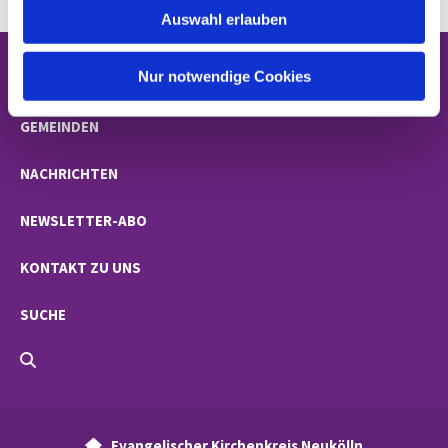
Auswahl erlauben
a
h
l
Nur notwendige Cookies
STARTSEITE
GEMEINDEN
NACHRICHTEN
NEWSLETTER-ABO
KONTAKT ZU UNS
SUCHE
Evangelischer Kirchenkreis Neukölln
