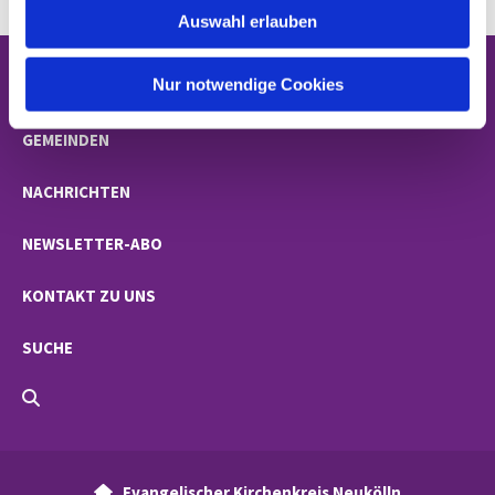
Auswahl erlauben
a
h
l
Nur notwendige Cookies
STARTSEITE
GEMEINDEN
NACHRICHTEN
NEWSLETTER-ABO
KONTAKT ZU UNS
SUCHE
Evangelischer Kirchenkreis Neukölln
