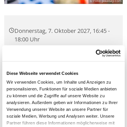
© Foto: pixabay.com
Donnerstag, 7. Oktober 2027, 16:45 -
18:00 Uhr
Gemeindesaal der Kirchengemeinde
Zeuthen, Schillerstraße 2, 15738
Zeuthen
Diese Webseite verwendet Cookies
Wir verwenden Cookies, um Inhalte und Anzeigen zu
Mit Gemeindepädagogin Corinna
personalisieren, Funktionen für soziale Medien anbieten
Huschke
zu können und die Zugriffe auf unsere Website zu
analysieren. Außerdem geben wir Informationen zu Ihrer
Verwendung unserer Website an unsere Partner für
soziale Medien, Werbung und Analysen weiter. Unsere
Partner führen diese Informationen möglicherweise mit
Wir sind eine coole Gruppe, die chillig über den