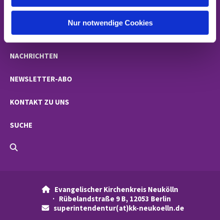
h
STARTSEITE
l
Nur notwendige Cookies
GEMEINDEN
NACHRICHTEN
NEWSLETTER-ABO
KONTAKT ZU UNS
SUCHE
Evangelischer Kirchenkreis Neukölln

· Rübelandstraße 9 B, 12053 Berlin
superintendentur(at)kk-neukoelln.de
