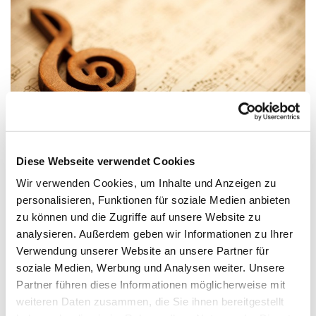
© Canva
Diese Webseite verwendet Cookies
Wir verwenden Cookies, um Inhalte und Anzeigen zu
CON MUSICA! - Konzerte im November
personalisieren, Funktionen für soziale Medien anbieten
2025
zu können und die Zugriffe auf unsere Website zu
Chor-, Orgel- und Kammermusik, musikalische
analysieren. Außerdem geben wir Informationen zu Ihrer
Andachten, Bläsermusik und mehr - hier finden Sie
Verwendung unserer Website an unsere Partner für
alle aktuellen Konzerte und musikalischen
soziale Medien, Werbung und Analysen weiter. Unsere
Gottesdienste:
Partner führen diese Informationen möglicherweise mit
weiteren Daten zusammen, die Sie ihnen bereitgestellt