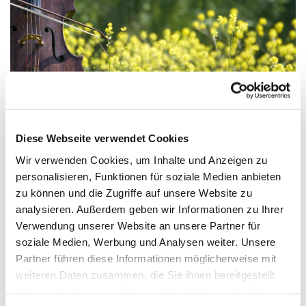
© Getty Images via Canva
Diese Webseite verwendet Cookies
Wir verwenden Cookies, um Inhalte und Anzeigen zu
CON MUSICA! - Konzerte vor Ostern
personalisieren, Funktionen für soziale Medien anbieten
Chor-, Orgel- und Kammermusik, musikalische
zu können und die Zugriffe auf unsere Website zu
Andachten, Bläsermusik und mehr - hier finden Sie
analysieren. Außerdem geben wir Informationen zu Ihrer
alle aktuellen Konzerte und musikalischen
Verwendung unserer Website an unsere Partner für
Gottesdienste:
soziale Medien, Werbung und Analysen weiter. Unsere
Partner führen diese Informationen möglicherweise mit
weiteren Daten zusammen, die Sie ihnen bereitgestellt
haben oder die sie im Rahmen Ihrer Nutzung der Dienste