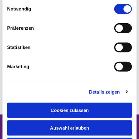
gesammelt haben.
E
Notwendig
i
n
w
Präferenzen
i
l
l
Statistiken
i
g
Marketing
u
n
g
Details zeigen
s
a
u
Cookies zulassen
s
w
Auswahl erlauben
STARTSEITE
a
h