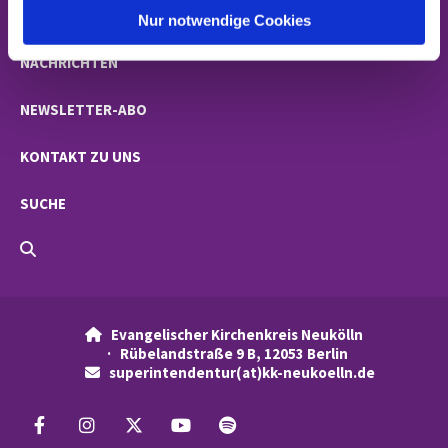
GEMEINDEN
l
Nur notwendige Cookies
NACHRICHTEN
NEWSLETTER-ABO
KONTAKT ZU UNS
SUCHE
Evangelischer Kirchenkreis Neukölln

· Rübelandstraße 9 B, 12053 Berlin
superintendentur(at)kk-neukoelln.de
