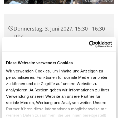
© Corinna Huschke
Donnerstag, 3. Juni 2027, 15:30 - 16:30
Uhr
Gemeindesaal der Kirchengemeinde
Zeuthen, Schillerstraße 2, 15738
Diese Webseite verwendet Cookies
Zeuthen
Wir verwenden Cookies, um Inhalte und Anzeigen zu
personalisieren, Funktionen für soziale Medien anbieten
Mit Gemeindepädagogin Corinna
zu können und die Zugriffe auf unsere Website zu
Huschke
analysieren. Außerdem geben wir Informationen zu Ihrer
Verwendung unserer Website an unsere Partner für
soziale Medien, Werbung und Analysen weiter. Unsere
Partner führen diese Informationen möglicherweise mit
weiteren Daten zusammen, die Sie ihnen bereitgestellt
Sei willkommen! Hier essen wir zusammen, spielen