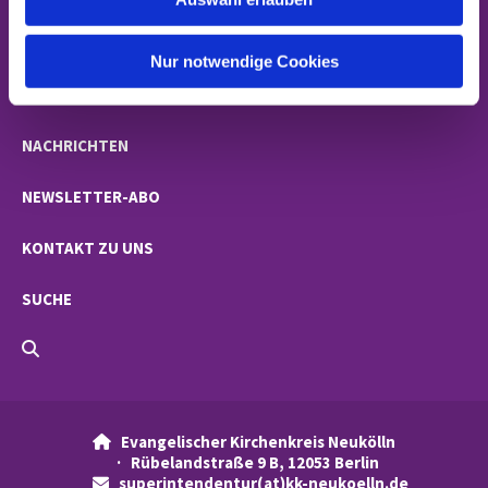
a
h
STARTSEITE
l
Nur notwendige Cookies
GEMEINDEN
NACHRICHTEN
NEWSLETTER-ABO
KONTAKT ZU UNS
SUCHE
Evangelischer Kirchenkreis Neukölln

· Rübelandstraße 9 B, 12053 Berlin
superintendentur(at)kk-neukoelln.de
