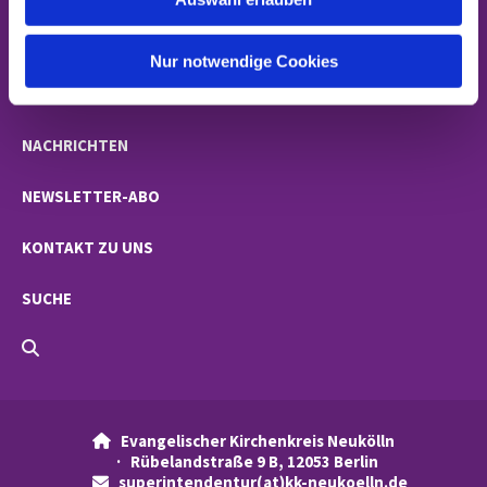
a
h
STARTSEITE
l
Nur notwendige Cookies
GEMEINDEN
NACHRICHTEN
NEWSLETTER-ABO
KONTAKT ZU UNS
SUCHE
Evangelischer Kirchenkreis Neukölln

· Rübelandstraße 9 B, 12053 Berlin
superintendentur(at)kk-neukoelln.de
