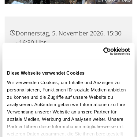
© Corinna Huschke
Donnerstag, 5. November 2026, 15:30
- 16:30 Uhr
Gemeindesaal der Kirchengemeinde
Zeuthen, Schillerstraße 2, 15738
Diese Webseite verwendet Cookies
Zeuthen
Wir verwenden Cookies, um Inhalte und Anzeigen zu
personalisieren, Funktionen für soziale Medien anbieten
Mit Gemeindepädagogin Corinna
zu können und die Zugriffe auf unsere Website zu
Huschke
analysieren. Außerdem geben wir Informationen zu Ihrer
Verwendung unserer Website an unsere Partner für
soziale Medien, Werbung und Analysen weiter. Unsere
Partner führen diese Informationen möglicherweise mit
weiteren Daten zusammen, die Sie ihnen bereitgestellt
Sei willkommen! Hier essen wir zusammen, spielen