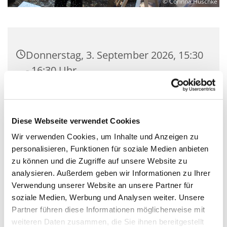
© Corinna Huschke
Donnerstag, 3. September 2026, 15:30
- 16:30 Uhr
Gemeindesaal der Kirchengemeinde
Zeuthen, Schillerstraße 2, 15738
Diese Webseite verwendet Cookies
Zeuthen
Wir verwenden Cookies, um Inhalte und Anzeigen zu
personalisieren, Funktionen für soziale Medien anbieten
Mit Gemeindepädagogin Corinna
zu können und die Zugriffe auf unsere Website zu
Huschke
analysieren. Außerdem geben wir Informationen zu Ihrer
Verwendung unserer Website an unsere Partner für
soziale Medien, Werbung und Analysen weiter. Unsere
Partner führen diese Informationen möglicherweise mit
weiteren Daten zusammen, die Sie ihnen bereitgestellt
Sei willkommen! Hier essen wir zusammen, spielen