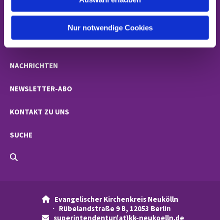
a
h
STARTSEITE
l
Nur notwendige Cookies
GEMEINDEN
NACHRICHTEN
NEWSLETTER-ABO
KONTAKT ZU UNS
SUCHE
Evangelischer Kirchenkreis Neukölln

· Rübelandstraße 9 B, 12053 Berlin
superintendentur(at)kk-neukoelln.de
