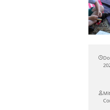
Do
202
Mi
Co