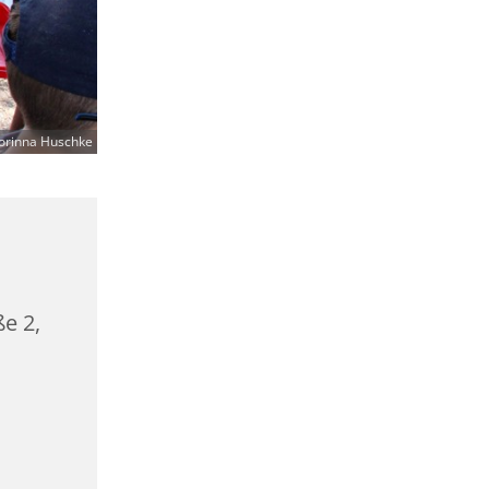
orinna Huschke
ße 2,