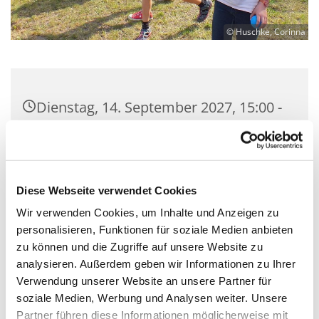
© Huschke, Corinna
Dienstag, 14. September 2027, 15:00 -
16:00 Uhr
Kreuzkirche Schulzendorf, Ernst-
Thälmann-Straße 88, 15732
Diese Webseite verwendet Cookies
Schulzendorf
Wir verwenden Cookies, um Inhalte und Anzeigen zu
personalisieren, Funktionen für soziale Medien anbieten
Mit Gemeindepädagogin Corinna
zu können und die Zugriffe auf unsere Website zu
analysieren. Außerdem geben wir Informationen zu Ihrer
Huschke
Verwendung unserer Website an unsere Partner für
soziale Medien, Werbung und Analysen weiter. Unsere
Partner führen diese Informationen möglicherweise mit