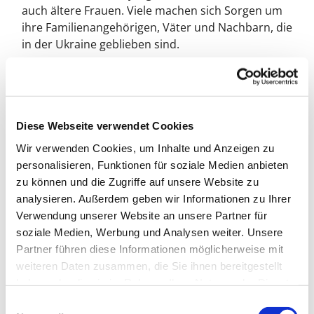
auch ältere Frauen. Viele machen sich Sorgen um
ihre Familienangehörigen, Väter und Nachbarn, die
in der Ukraine geblieben sind.
Trotz dieser Situation fühlten sie sich dort wohl.
Die bunten Bettdecken haben ihnen Freude
gemacht. Sie haben gut in diesen schlafen können.
Diese Webseite verwendet Cookies
Wir verwenden Cookies, um Inhalte und Anzeigen zu
Wie viele Geflüchtete sind aktuell vor Ort
personalisieren, Funktionen für soziale Medien anbieten
untergebracht?
zu können und die Zugriffe auf unsere Website zu
In dieser Kleinstadt mit 15.000 EinwohnerInnen
analysieren. Außerdem geben wir Informationen zu Ihrer
sind Geflüchtete in zwei Schulen, in einer
Verwendung unserer Website an unsere Partner für
Jugendherberge, viele aber auch bei
soziale Medien, Werbung und Analysen weiter. Unsere
Privatpersonen untergebracht. Es kommen immer
Partner führen diese Informationen möglicherweise mit
wieder neue Menschen dazu. Sie werden per Bus
weiteren Daten zusammen, die Sie ihnen bereitgestellt
in die Städte gebracht. Momentan werden die
haben oder die sie im Rahmen Ihrer Nutzung der Dienste
Familien zunächst in den Schulen untergebracht,
gesammelt haben.
E
bis sie in Wohnungen vermittelt werden können.