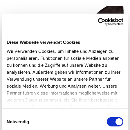
Diese Webseite verwendet Cookies
Wir verwenden Cookies, um Inhalte und Anzeigen zu
personalisieren, Funktionen für soziale Medien anbieten
zu können und die Zugriffe auf unsere Website zu
© Kirchenkreis Neukölln
analysieren. Außerdem geben wir Informationen zu Ihrer
Verwendung unserer Website an unsere Partner für
soziale Medien, Werbung und Analysen weiter. Unsere
„MARIE UND DER STERNENDIEB“ - Digitaler
Partner führen diese Informationen möglicherweise mit
Krimi-Adventskalender
weiteren Daten zusammen, die Sie ihnen bereitgestellt
Mit 24 Videos durch den Advent: Unser digitaler
haben oder die sie im Rahmen Ihrer Nutzung der Dienste
Adventskalender erzählt die Geschichte von Marie,
gesammelt haben.
E
die dem Sternendieb auf der Spur ist. Mit Videos,
Notwendig
i
Basteleien, Rätseln, Rezepten und jeder Menge
n