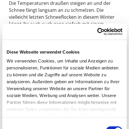
Die Temperaturen draußen steigen an und der
Schnee fängt langsam an zu schmelzen. Die
vielleicht letzten Schneeflocken in diesem Winter
könnt ihr euch auch ganz einfach mit einem
Scherenschnitt basteln. Ihr könnt euch die
Schneeflocken an euer Fenster kleben und euch so
das Winter-Gefühl noch ein wenig länger
bewahren...
Diese Webseite verwendet Cookies
Zeichnet auf weißen Tonkarton Kreise mit einem
Wir verwenden Cookies, um Inhalte und Anzeigen zu
Durchmesser von etwa 12 cm und schneidet die
personalisieren, Funktionen für soziale Medien anbieten
Kreise aus. Die Kreise faltet ihr zur Hälfte und die
zu können und die Zugriffe auf unsere Website zu
entstandenen Halbkreise faltet ihr nochmals zur
analysieren. Außerdem geben wir Informationen zu Ihrer
Hälfte. Diese Viertelkreise schließlich halbiert
Verwendung unserer Website an unsere Partner für
ihrnochmals. Zeichnet nun jeweils ein Muster auf
soziale Medien, Werbung und Analysen weiter. Unsere
den gefalteten Tonkarton - in etwa so, wie ihr es
Partner führen diese Informationen möglicherweise mit
auf dem Foto unten seht. Wenn ihr mehrere
weiteren Daten zusammen, die Sie ihnen bereitgestellt
Schneeflocken bastelt, könnt ihr die Muster immer
haben oder die sie im Rahmen Ihrer Nutzung der Dienste
etwas variieren. Nun schneidet ihr die Muster aus.
gesammelt haben.
E
Entfaltet zum Schluss vorsichtig den Tonkarton