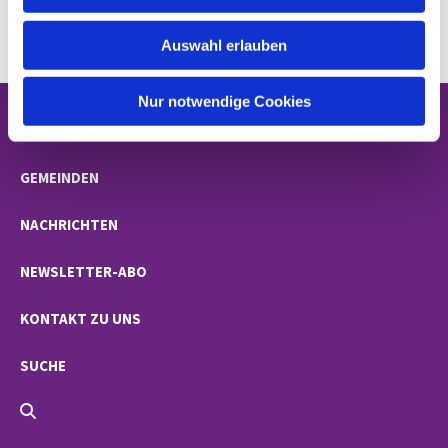
s
Hinweise, wie Sie die Flüchtlingsarbeit unterstützen
w
können
.
Auswahl erlauben
a
h
l
Nur notwendige Cookies
STARTSEITE
GEMEINDEN
NACHRICHTEN
NEWSLETTER-ABO
KONTAKT ZU UNS
SUCHE