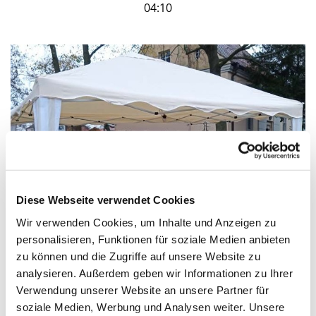
04:10
Diese Webseite verwendet Cookies
© KG Schmöckwitz
Wir verwenden Cookies, um Inhalte und Anzeigen zu
personalisieren, Funktionen für soziale Medien anbieten
„MÖCHTEN SIE SO LEBEN?“ - In
zu können und die Zugriffe auf unsere Website zu
Schmöckwitz weist eine Aktion auf die
analysieren. Außerdem geben wir Informationen zu Ihrer
Situation geflüchteter Menschen hin
Verwendung unserer Website an unsere Partner für
soziale Medien, Werbung und Analysen weiter. Unsere
"Möchten Sie so leben?" - Diese Frage steht auf