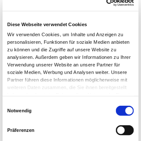
„Denkt auch an die Menschen, die jetzt kein
Zuhause haben“ – Thomas de Vachroi mit einem
Aufruf, Lebensmittel für Obdachlose zu spenden
Diese Webseite verwendet Cookies
Um die Ausbreitung des Corona-Virus zu
Wir verwenden Cookies, um Inhalte und Anzeigen zu
verlangsamen, schränken auch viele soziale
personalisieren, Funktionen für soziale Medien anbieten
Einrichtungen alle Kontakte ein. So musste die Tee-
zu können und die Zugriffe auf unsere Website zu
und Wärmestube Neukölln auf Grund der
analysieren. Außerdem geben wir Informationen zu Ihrer
Bestimmungen und staatlichen Verordnungen ihre
Verwendung unserer Website an unsere Partner für
Räumlichkeiten schließen. „Die Gruppe der
soziale Medien, Werbung und Analysen weiter. Unsere
Wohnungslosen ist von der aktuellen Krise
Partner führen diese Informationen möglicherweise mit
besonders betroffen“, sagt Thomas de Vachroi,
weiteren Daten zusammen, die Sie ihnen bereitgestellt
Armutsbeauftragter des Diakoniewerkes Simeon
haben oder die sie im Rahmen Ihrer Nutzung der Dienste
und Leiter des Hauses Britz. „Diese Menschen sind
gesammelt haben.
E
kaum mehr in der Lage sich über Wasser zu halten,
Notwendig
i
weil die Straßenspenden und
n
Lebensmittelspenden zu neunzig Prozent
w
zurückgegangen sind.“
Präferenzen
i