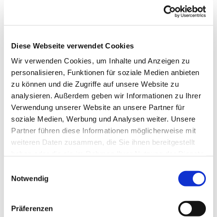
unterschiedlichen Geschichten treffen sie
aufeinander, erzählen von ihren Hoffnungen oder
Enttäuschungen.
Diese Webseite verwendet Cookies
Fluggäste, Mitarbeiterinnen und Mitarbeiter des
Flughafens, Besucher und andere seelsorglich zu
Wir verwenden Cookies, um Inhalte und Anzeigen zu
begleiten, ist Aufgabe der Flughafenseelsorge. Das
personalisieren, Funktionen für soziale Medien anbieten
ökumenische Team um Pfarrerin Sabine Röhm (Ev.
zu können und die Zugriffe auf unsere Website zu
Kirche) und Pater Wolfgang Felber (Kath. Kirche) ist
analysieren. Außerdem geben wir Informationen zu Ihrer
für Menschen an den Berliner Flughäfen in Tegel
Verwendung unserer Website an unsere Partner für
und Schönefeld – eines Tages dann am BER – da.
soziale Medien, Werbung und Analysen weiter. Unsere
Sie begleiten sie unabhängig von Weltanschauung
Partner führen diese Informationen möglicherweise mit
und Religion und unter seelsorglicher
weiteren Daten zusammen, die Sie ihnen bereitgestellt
Verschwiegenheit.
haben oder die sie im Rahmen Ihrer Nutzung der Dienste
gesammelt haben.
E
Das Team der Flughafenseelsorge Berlin sucht
Notwendig
i
Verstärkung und Unterstützung.
n
Bereits zum fünften Mal bietet es eine Ausbildung
w
Präferenzen
für Ehrenamtliche in der Flughafenseelsorge an.
i