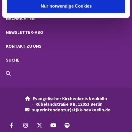
GEMEINDEN
l
Nur notwendige Cookies
NACHRICHTEN
NEWSLETTER-ABO
KONTAKT ZU UNS
SUCHE
Evangelischer Kirchenkreis Neukölln

· Rübelandstraße 9 B, 12053 Berlin
superintendentur(at)kk-neukoelln.de
