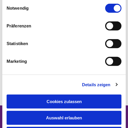
gesammelt haben.
E
Notwendig
i
n
w
Präferenzen
i
l
l
Statistiken
i
g
Marketing
u
n
g
Details zeigen
s
a
u
Cookies zulassen
s
w
Auswahl erlauben
STARTSEITE
a
h