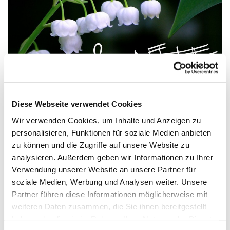
© Canva
Diese Webseite verwendet Cookies
Wir verwenden Cookies, um Inhalte und Anzeigen zu
CON MUSICA! - Konzerte im Mai
personalisieren, Funktionen für soziale Medien anbieten
Chor-, Orgel- und Kammermusik, musikalische
zu können und die Zugriffe auf unsere Website zu
Andachten, Bläsermusik und mehr - hier finden Sie
analysieren. Außerdem geben wir Informationen zu Ihrer
alle Konzerte und musikalischen Gottesdienste im
Verwendung unserer Website an unsere Partner für
Mai:
soziale Medien, Werbung und Analysen weiter. Unsere
Partner führen diese Informationen möglicherweise mit
weiteren Daten zusammen, die Sie ihnen bereitgestellt
haben oder die sie im Rahmen Ihrer Nutzung der Dienste