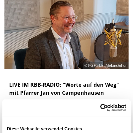
© KG Fürbitt-Melanchthon
LIVE IM RBB-RADIO: "Worte auf den Weg"
mit Pfarrer Jan von Campenhausen
Das Wetter ist wichtig, keine Frage. Wie Hertha
oder Union gespielt haben und wie es um den Dax
steht, müssen wir auch erfahren. Aber gibt es nicht
noch was anderes im Leben? Davon erzählen die
Diese Webseite verwendet Cookies
"Worte auf den Weg" - jeden Morgen zwischen