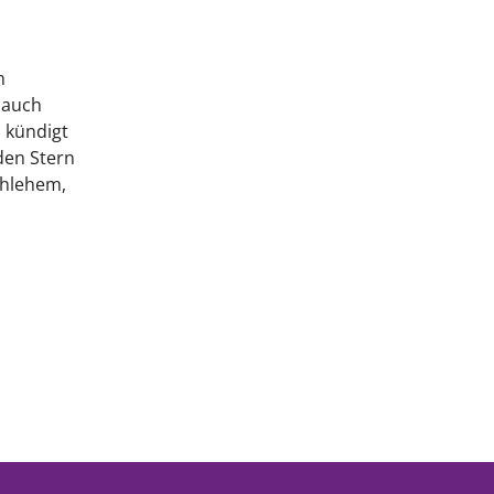
m
 auch
 kündigt
den Stern
thlehem,