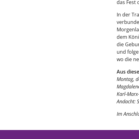
das Fest 
In der Tr
verbunde
Morgenlan
dem König
die Gebur
und folge
wo die ne
Aus diese
Montag, d
Magdalene
Karl-Marx-
Andacht: S
Im Anschl