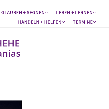
GLAUBEN + SEGNEN
LEBEN + LERNEN
HANDELN + HELFEN
TERMINE
HEHE
anias