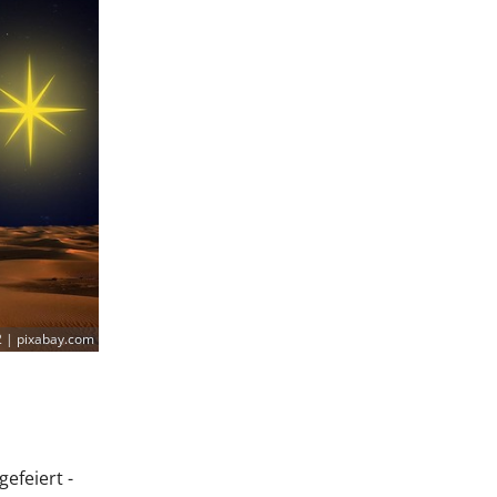
 | pixabay.com
efeiert -