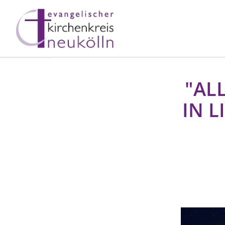
"AL
IN L