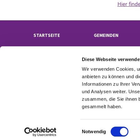
Hier find
STARTSEITE
GEMEINDEN
Diese Webseite verwende
Wir verwenden Cookies, um
anbieten zu können und di
Informationen zu Ihrer Ve
und Analysen weiter. Unse
Kontak
zusammen, die Sie ihnen b
gesammelt haben.
E
Notwendig
i