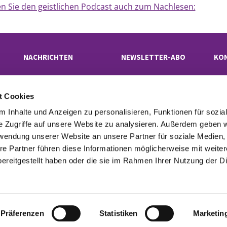
en Sie den geistlichen Podcast auch zum Nachlesen:
NACHRICHTEN
NEWSLETTER-ABO
KO
t Cookies
Evangelischer Kirchenkreis Neukölln

· Rübelandstraße 9 B, 12053 Berlin
 Inhalte und Anzeigen zu personalisieren, Funktionen für sozia
superintendentur(at)kk-neukoelln.de

e Zugriffe auf unsere Website zu analysieren. Außerdem geben w
rwendung unserer Website an unsere Partner für soziale Medien
re Partner führen diese Informationen möglicherweise mit weite
tinformationen
Cookie-Richtlinie
Erklärung zur Barrierefreiheit
Imp

ereitgestellt haben oder die sie im Rahmen Ihrer Nutzung der D
Datenschutzerklärung
ChurchDesk-Login
Präferenzen
Statistiken
Marketin