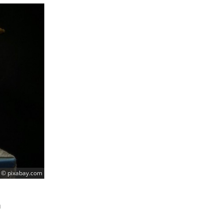
© pixabay.com
m