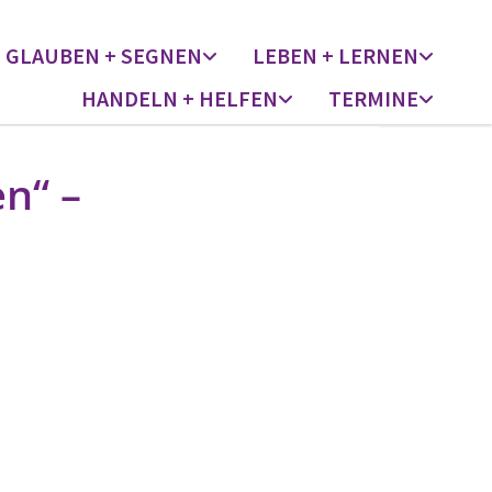
GLAUBEN + SEGNEN
LEBEN + LERNEN
HANDELN + HELFEN
TERMINE
n“ –