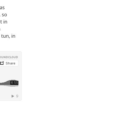
as
, so
t in
n
tun, in