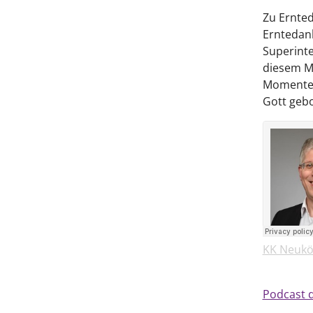
Zu Ernted
Erntedank
Superinte
diesem Mo
Momente i
Gott gebo
KK Neukö
Podcast 