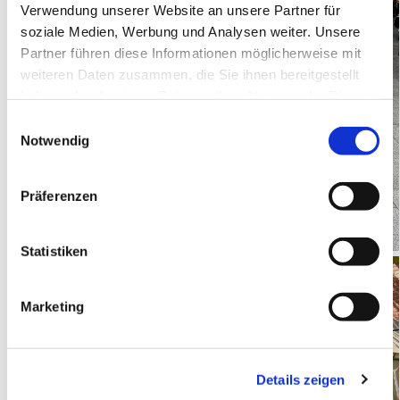
Verwendung unserer Website an unsere Partner für
soziale Medien, Werbung und Analysen weiter. Unsere
Partner führen diese Informationen möglicherweise mit
weiteren Daten zusammen, die Sie ihnen bereitgestellt
haben oder die sie im Rahmen Ihrer Nutzung der Dienste
gesammelt haben.
E
Notwendig
i
n
w
Präferenzen
i
l
l
Statistiken
i
g
Marketing
u
n
g
Details zeigen
s