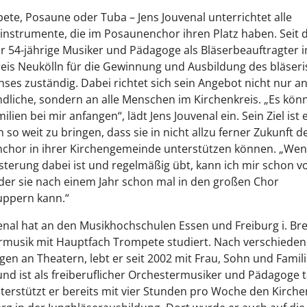
te, Posaune oder Tuba – Jens Jouvenal unterrichtet alle
instrumente, die im Posaunenchor ihren Platz haben. Seit 
der 54-jährige Musiker und Pädagoge als Bläserbeauftragter i
eis Neukölln für die Gewinnung und Ausbildung des bläser
es zuständig. Dabei richtet sich sein Angebot nicht nur a
dliche, sondern an alle Menschen im Kirchenkreis. „Es kön
lien bei mir anfangen“, lädt Jens Jouvenal ein. Sein Ziel ist e
so weit zu bringen, dass sie in nicht allzu ferner Zukunft d
chor in ihrer Kirchengemeinde unterstützen können. „We
sterung dabei ist und regelmäßig übt, kann ich mir schon vo
der sie nach einem Jahr schon mal in den großen Chor
uppern kann.“
enal hat an den Musikhochschulen Essen und Freiburg i. Br
rmusik mit Hauptfach Trompete studiert. Nach verschiede
gen an Theatern, lebt er seit 2002 mit Frau, Sohn und Fami
 und ist als freiberuflicher Orchestermusiker und Pädagoge tä
terstützt er bereits mit vier Stunden pro Woche den Kirche