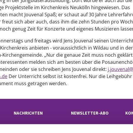
rg in der Jungbläserausbildung. Dort wurde er auch auf die
ge Projektstelle im Kirchenkreis Neukölln hingewiesen. Das
ten macht Jouvenal Spaß; er schaut auf 30 Jahre Lehrerfah
r freut sich aber auch, dass ihm die zehn Stunden pro Woch
noch genug Zeit für Konzerte und eigenes Musizieren lasse
nerstags und freitags wird Jens Jouvenal seinen Unterricht
irchenkreis anbieten - voraussichtlich in Wildau und in der
-Kirchengemeinde. „Nur die genaue Zeit muss noch geklärt
Interessenten melden sich am besten über die Posaunenchö
einden oder sie schreiben Jens Jouvenal direkt:
j.jouvenal@
n.de
Der Unterricht selbst ist kostenfrei. Nur die Leihgebühr
rument muss getragen werden.
NACHRICHTEN
NEWSLETTER-ABO
KO