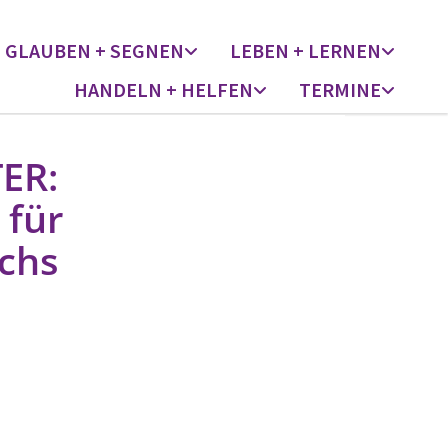
GLAUBEN + SEGNEN
LEBEN + LERNEN
HANDELN + HELFEN
TERMINE
ER:
 für
chs