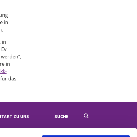
rung
e in
n.
 in
 Ev.
 werden“,
re in
kk-
 für das
NTAKT ZU UNS
SUCHE