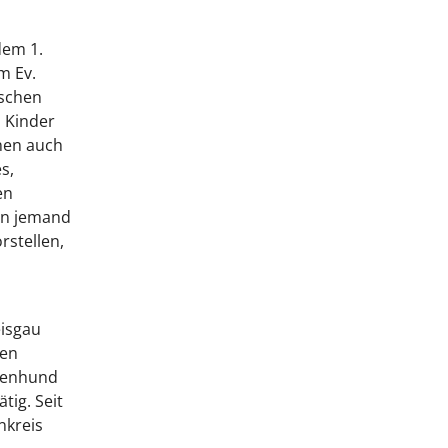
dem 1.
m Ev.
ischen
n Kinder
nen auch
s,
en
nn jemand
rstellen,
eisgau
nen
lienhund
tig. Seit
nkreis