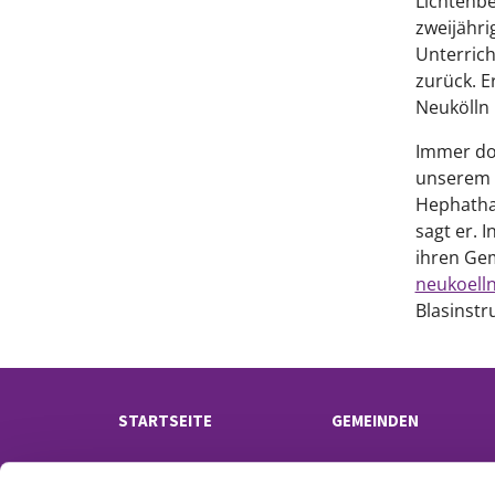
Lichtenbe
zweijähri
Unterrich
zurück. E
Neukölln 
Immer don
unserem K
Hephatha
sagt er. 
ihren Gem
neukoell
Blasinst
STARTSEITE
GEMEINDEN