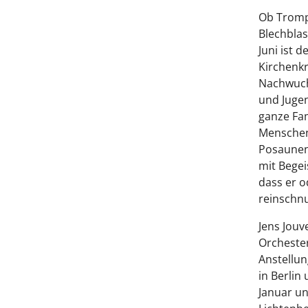
Ob Trompe
Blechblas
Juni ist 
Kirchenkr
Nachwuchs
und Jugen
ganze Fami
Menschen 
Posaunen
mit Begei
dass er o
reinschn
Jens Jouv
Orcheste
Anstellun
in Berlin
Januar un