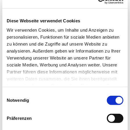
diesen Taufsommer: Mit Tauffesten und
Gottesdiensten zur Tauferinnerung. Getauft wird
am Wasser, unter freiem Himmel oder ganz
Diese Webseite verwendet Cookies
klassisch am Taufbecken in der Kirche.
Wir verwenden Cookies, um Inhalte und Anzeigen zu
personalisieren, Funktionen für soziale Medien anbieten
Hier finden Sie alle Termine rund um das Taufjahr
zu können und die Zugriffe auf unsere Website zu
2023 im Kirchenkreis Neukölln:
analysieren. Außerdem geben wir Informationen zu Ihrer
Verwendung unserer Website an unsere Partner für
soziale Medien, Werbung und Analysen weiter. Unsere
Partner führen diese Informationen möglicherweise mit
weiteren Daten zusammen, die Sie ihnen bereitgestellt
haben oder die sie im Rahmen Ihrer Nutzung der Dienste
gesammelt haben.
E
Notwendig
i
n
w
Präferenzen
i
l