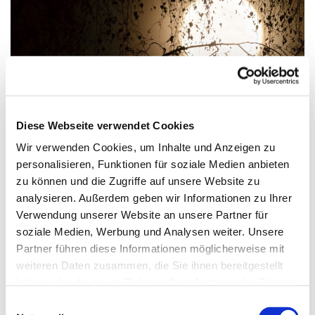
Diese Webseite verwendet Cookies
© Lukas Bieri | pixabay.com
Wir verwenden Cookies, um Inhalte und Anzeigen zu
personalisieren, Funktionen für soziale Medien anbieten
Geistlicher Podcast für die Passionszeit
zu können und die Zugriffe auf unsere Website zu
2023
analysieren. Außerdem geben wir Informationen zu Ihrer
Um das Wesentliche zu sagen, benötigt es nur
Verwendung unserer Website an unsere Partner für
wenige Worte. "Die Reduktion ist Sache des
soziale Medien, Werbung und Analysen weiter. Unsere
christlichen Glaubens", sagt Superintendent Dr.
Partner führen diese Informationen möglicherweise mit
Christian Nottmeier in seinem geistlichen Podcast.
weiteren Daten zusammen, die Sie ihnen bereitgestellt
Das gilt besonders für die Passionszeit.
haben oder die sie im Rahmen Ihrer Nutzung der Dienste
gesammelt haben.
E