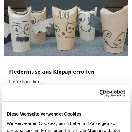
Fledermüse aus Klopapierrollen
Liebe Familien,
Ihr braucht:
Leere Toilettenpapierrollen
Diese Webseite verwendet Cookies
Schwarzen Filzstift
Wir verwenden Cookies, um Inhalte und Anzeigen zu
Schwarze Pappe
personalisieren, Funktionen für soziale Medien anbieten