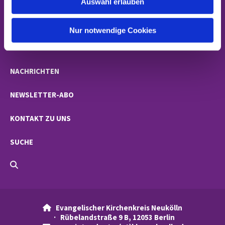
Auswahl erlauben
a
h
STARTSEITE
l
Nur notwendige Cookies
GEMEINDEN
NACHRICHTEN
NEWSLETTER-ABO
KONTAKT ZU UNS
SUCHE
Evangelischer Kirchenkreis Neukölln

· Rübelandstraße 9 B, 12053 Berlin