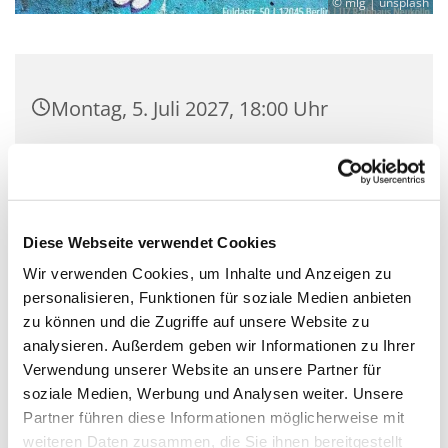
© mlg | unsplash
Montag, 5. Juli 2027, 18:00 Uhr
Martin-Luther-Kirche Neukölln,
Fuldastraße 50, 12045 Berlin
Diese Webseite verwendet Cookies
Wir verwenden Cookies, um Inhalte und Anzeigen zu
personalisieren, Funktionen für soziale Medien anbieten
Beten für Frieden – Frieden in uns – Frieden
zu können und die Zugriffe auf unsere Website zu
Miteinander – Frieden in der Welt! Wir laden
analysieren. Außerdem geben wir Informationen zu Ihrer
herzlich ein zu einem kleinen Gebet am
Verwendung unserer Website an unsere Partner für
Kerzentisch. Mit Liedern, gemeinsamer Fürbitte
soziale Medien, Werbung und Analysen weiter. Unsere
und dem Gebet von Franz von Assisi: „Mache mich
Partner führen diese Informationen möglicherweise mit
zu einem Werkzeug deines Friedens…“.
weiteren Daten zusammen, die Sie ihnen bereitgestellt