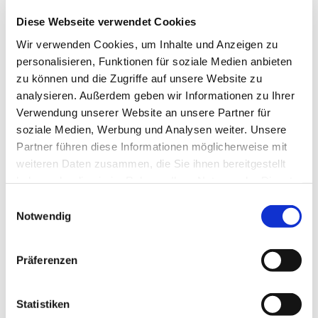
Mit Pfarrerin Beate Dirschauer und Diakonin Henrike
Drechse
Diese Webseite verwendet Cookies
Wir verwenden Cookies, um Inhalte und Anzeigen zu
Auch in Britz wird gefeiert: Egal, ob ganz frisch
personalisieren, Funktionen für soziale Medien anbieten
verliebt oder schon alt geworden miteinander – als
zu können und die Zugriffe auf unsere Website zu
Liebespaar, Freundinnen, Kumpel, Eltern und
analysieren. Außerdem geben wir Informationen zu Ihrer
Kinder, Omas und Opas mit kleinen und großen
Verwendung unserer Website an unsere Partner für
Enkelkindern! Alle, die jemanden liebhaben und
soziale Medien, Werbung und Analysen weiter. Unsere
Gott für diese Liebe danken wollen, sind herzlich
Partner führen diese Informationen möglicherweise mit
eingeladen zum Gottesdienst für Liebende am
weiteren Daten zusammen, die Sie ihnen bereitgestellt
Valentinstag.
haben oder die sie im Rahmen Ihrer Nutzung der Dienste
gesammelt haben.
E
Gottesdienst zum Valentinstag
Notwendig
i
Samstag, 14, Februar 2026, 15 Uhr
n
Dorfkirche Britz,
w
Präferenzen
Backbergstraße 38, 12359 Berlin
i
Mit
Pfarrerin Luise Weber-Spanknebel
l
l
Statistiken