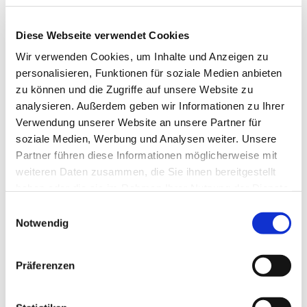
bauliche Aufgabe. Was tun wir beispielsweise mit
Kirchen, in denen kaum noch Gottesdienste
Diese Webseite verwendet Cookies
stattfinden. Neue Nutzungskonzepte müssen her,
Wir verwenden Cookies, um Inhalte und Anzeigen zu
am besten angepasst an die jeweilige
personalisieren, Funktionen für soziale Medien anbieten
städtebauliche, örtliche Umgebung. Wir haben in
zu können und die Zugriffe auf unsere Website zu
unserem Kirchenkreis gute, zukunftsorientierte
analysieren. Außerdem geben wir Informationen zu Ihrer
Beispiele für Nutzungsänderungen, jeweils gut
Verwendung unserer Website an unsere Partner für
angepasst an den Bedarf vor Ort.
soziale Medien, Werbung und Analysen weiter. Unsere
Partner führen diese Informationen möglicherweise mit
Der dritte Punkt unseres Themas:
weiteren Daten zusammen, die Sie ihnen bereitgestellt
Diakonie, der Dienst am Menschen im kirchlichen
haben oder die sie im Rahmen Ihrer Nutzung der Dienste
Rahmen aus sozialer Verantwortung. Warum tun
gesammelt haben.
E
wir das eigentlich? Hier spielen Begriffe mit, die
Notwendig
i
heute leider nicht mehr so häufig benutzt werden:
n
Nächstenliebe und Barmherzigkeit. Der Auftrag
w
Präferenzen
ergibt sich direkt aus dem 1. Gebot:
i
l
Bei Markus 12:28-31 heißt es: