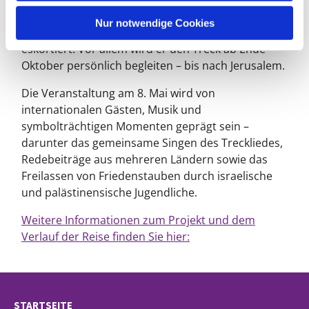
h
Brandenburger Tor bemüht, der den Treck am 8.
l
Nur notwendige Cookies
Mai gemeinsam mit der Berliner Polizeireiterstaffel
eskortiert. Vor allem wird er den Treck ab Ende
Oktober persönlich begleiten – bis nach Jerusalem.
Die Veranstaltung am 8. Mai wird von
internationalen Gästen, Musik und
symbolträchtigen Momenten geprägt sein –
darunter das gemeinsame Singen des Treckliedes,
Redebeiträge aus mehreren Ländern sowie das
Freilassen von Friedenstauben durch israelische
und palästinensische Jugendliche.
Weitere Informationen zum Projekt und dem
Verlauf der Reise finden Sie hier:
STARTSEITE