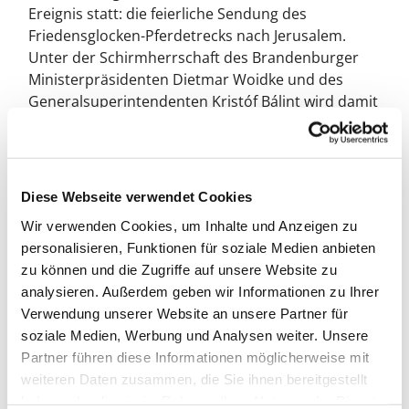
Ereignis statt: die feierliche Sendung des
Friedensglocken-Pferdetrecks nach Jerusalem.
Unter der Schirmherrschaft des Brandenburger
Ministerpräsidenten Dietmar Woidke und des
Generalsuperintendenten Kristóf Bálint wird damit
ein eindrucksvolles Zeichen für Frieden und
Versöhnung gesetzt.
Sechs Kutschen mit rund 30 Teilnehmenden
Diese Webseite verwendet Cookies
werden an diesem Tag entsandt auf eine
mehrmonatige Reise über 4 800 Kilometer und
Wir verwenden Cookies, um Inhalte und Anzeigen zu
durch elf Länder – mit dem Ziel: die "Hand in
personalisieren, Funktionen für soziale Medien anbieten
Hand"-Schule in Jerusalem. Dort lernen jüdische,
zu können und die Zugriffe auf unsere Website zu
muslimische und christliche Kinder gemeinsam –
analysieren. Außerdem geben wir Informationen zu Ihrer
ein lebendiges Symbol für Verständigung und
Verwendung unserer Website an unsere Partner für
Koexistenz.
soziale Medien, Werbung und Analysen weiter. Unsere
Partner führen diese Informationen möglicherweise mit
Der Friedensglocken-Treck ist ein
weiteren Daten zusammen, die Sie ihnen bereitgestellt
zivilgesellschaftliches Projekt, getragen von
haben oder die sie im Rahmen Ihrer Nutzung der Dienste