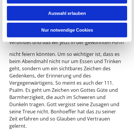
s
Menschen gern singen und beten, gehört dazu.
w
Bonhoeffers Weg ist sicher eines jener
Auswahl erlauben
a
Gedächtniszeichen, von denen der 111. Psalm
h
spricht. Natürlich denken wir am Gründonnerstag
l
Nur notwendige Cookies
an Brot und Wein, an das Abendmahl, das uns
verbindet und das wir jetzt in der gewohnten Form
nicht feiern könnten. Um so wichtiger ist, dass es
beim Abendmahl nicht nur um Essen und Trinken
geht, sondern um ein sichtbares Zeichen des
Gedenkens, der Erinnerung und des
Vergegenwärtigens. So meint es auch der 111.
Psalm. Es geht um Zeichen von Gottes Güte und
Barmherzigkeit, die auch im Schweren und
Dunkeln tragen. Gott vergisst seine Zusagen und
seine Treue nicht. Bonhoeffer hat das zu seiner
Zeit erfahren und so Glauben und Vertrauen
gelernt.