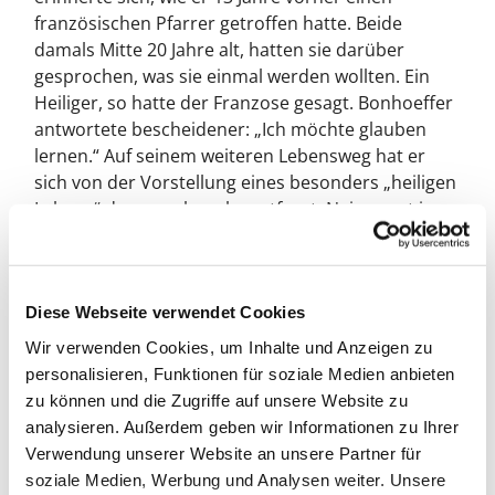
französischen Pfarrer getroffen hatte. Beide
damals Mitte 20 Jahre alt, hatten sie darüber
gesprochen, was sie einmal werden wollten. Ein
Heiliger, so hatte der Franzose gesagt. Bonhoeffer
antwortete bescheidener: „Ich möchte glauben
lernen.“ Auf seinem weiteren Lebensweg hat er
sich von der Vorstellung eines besonders „heiligen
Lebens“ dann noch mehr entfernt. Nein, „erst in
der vollen Diesseitigkeit“ habe ich glauben gelernt,
schreibt Bonhoeffer. Und meint damit: Indem ich
mich auf die Aufgaben um mich herum eingestellt
Diese Webseite verwendet Cookies
habe, auf die Erfolge ebenso wie die Misserfolge.
Indem ich mich mit meinem Leben ganz Gott in die
Wir verwenden Cookies, um Inhalte und Anzeigen zu
Arme geworfen habe. Bonhoeffer schrieb diese
personalisieren, Funktionen für soziale Medien anbieten
Zeilen einen Tag nach dem misslungenen Attentat
zu können und die Zugriffe auf unsere Website zu
auf Hitler vom 20. Juli 1944. Ihm war klar, dass die
analysieren. Außerdem geben wir Informationen zu Ihrer
Rache der Nazis auch ihn treffen würde. Und
Verwendung unserer Website an unsere Partner für
dennoch zeigt er keine Spur von Verzweiflung.
soziale Medien, Werbung und Analysen weiter. Unsere